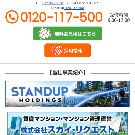
で作業を進められるため手間が省けます。 また、住
TEL
072-959-9530
/ FAX 072-931-3871
態にしておくと、今後様々な選択肢が得られるでしょ
んでいた方が亡くなった場合は、遺品整理業者を利用
FreeDial
0120-117-500
う。 ■整地の種類 【粗仕上げ（粗整地）】 粗整地
するのも一つの方法です。 これらの業者を活用すれ
とは、整地の中でもとてもシンプルで解体後の土地を
ば、解体前に短期間でスムーズに荷物を整理できま
平らにすることになります。 建物の解体工事を行う
す！ ■最後に 今回は、大阪で解体工事の費用を抑え
とガラス・コンクリート等の破片や木くず等の様々な
るためには、についてご紹介させていただきまし
産業廃棄物が発生するのでこれらの廃棄物を綺麗に取
た！ 大阪での解体工事の費用を少しでも抑えたい大
り除いた土地を平らに整地することになります。 土
阪の皆様は、今回ご紹介させていただいた記事を是
地を平らにする際には重機等の機械を使用して作業を
非、参考にしてみてください！ 大阪市内、藤井寺
おこないます！ 粗整地は整地のなかでも最低限の方
市、羽曳野市、松原市などのアスベスト事前調査、解
法で、地面に破片やゴミ等はなく平らな土地になって
体工事、除去工事について分からない事や疑問点等が
いれば粗整地となります。 整地作業の費用的にも費
ございましたらどんなことでもサポートいたしますの
用を抑えて行うことができます！ 【真砂土整地】 真
で弊社または大阪の解体工事業者へお気軽にご相談く
砂土整地は粗整地と同様でガラス・コンクリート等の
【当社事業紹介】
ださい！ 【解体工事にお悩みの方】 【解体工事に活
破片や木くず等の様々な産業廃棄物が発生するのでこ
用できる補助金・助成金について】 大阪府での解体
れらの廃棄物を綺麗に取り除いた後に真砂土を敷くこ
工事のご相談なら株式会社スカイリクエストにお任せ
とになります。 真砂土整地は土地の売却をする際に
下さい。 株式会社スカイリクエストは大阪府藤井寺
買い手の購買意欲を高めることができます。 土地を
市に事務所を構え、 解体工事のプロフェッショナル
綺麗な状態にすることができるのが、真砂土整地の特
としてや藤井寺市以外にも羽曳野市や松原市など南河
徴です。 【砕石整地・砂利整地】 砕石整地は基本的
内地区から奈良県西部など 木造・鉄骨・RC造など構
に粗整地と変わりはありませんが、砕石整地の場合は
造、規模問わず解体工事を承ります。 他社にない株
整地後に砕石を敷いて綺麗な状態に仕上げることにな
式会社スカイリクエストの強みは、解体事業と並行し
ります。 土地に砕石を敷く場合には、重機やローラ
て不動産事業も経営していますので 解体後の土地活
ーで締固め作業を行います。 建物の解体後に駐車場
用のご相談など細やかなご提案が可能な点です。 現
として使用する場合に多く用いられます。 【コンク
在空き家問題や自然災害の多発など解体工事の需要は