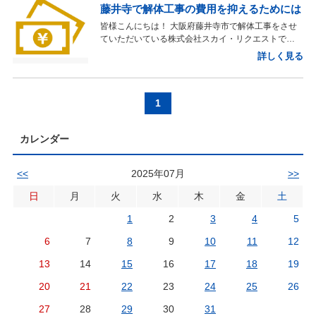
藤井寺で解体工事の費用を抑えるためには
築物から発生する産業廃棄物やゴミなどを綺麗に取り
除き、地中埋設物も除去後、次に使う土地の用途に合
皆様こんにちは！ 大阪府藤井寺市で解体工事をさせ
わせて土などをならして機械で固める作業になりま
ていただいている株式会社スカイ・リクエストで
す。 ■更地とは 整地は解体した建物からでた産業廃
す！ 大阪市内、藤井寺市、羽曳野市、松原市などの
詳しく見る
棄物やゴミなどを綺麗に取り除き地面を平らにする作
物件で解体工事をしたいとお考えの皆様。大阪で解体
業のことになりますが、これに対して更地は単純に建
工事を行う場合高額な費用が発生する為、費用を準備
物がない状態の土地のことになります。 更地とは必
しておかなければいけません。今日は、大阪で解体工
ずきれいに整備された状態とは限らない点です。 更
事の費用を抑えるためにはについてご紹介させていた
1
地はそのままの土地として利用することは、おすすめ
だきます！ ■藤井寺で解体工事の費用を抑えるため
されていないので場合によっては改めて再整地を行う
には （藤井寺での解体工事の費用を抑えるポイン
必要がある場合もあります。 ■整地方法の選び
カレンダー
ト） 大阪で解体工事を検討している方の中には、
方 【駐車場にする場合】 建物の解体後の土地を駐車
「費用がどれくらいかかるのか気になる」「できるだ
場として活用する場合は、舗装工事を選択肢に入れて
け解体費を抑えたい」と考えている方も多いのではな
<<
2025年07月
>>
おくことも良いです。あるいは砕石整地をされる方も
いでしょうか。 解体費用を抑えるためには、まず適
おられます。 舗装に関しては整地というよりは新た
切な解体業者の選定が重要です。 （解体業者の選び
日
月
火
水
木
金
土
な外装工事として解体工事業者に依頼をしなければな
方） 大阪で解体業者を選ぶ際は、現場との距離が近
りません。 舗装工事を行うことである程度のコスト
い業者を選ぶことがコスト削減のポイントの一つにな
1
2
3
4
5
はかかってしまいますが、コインパーキングとして第
ります。 解体業者は、トラックや重機を現場に運搬
三者に利用してもらう場合には、ある程度の見栄えも
6
7
8
9
10
11
12
して工事を行います。 移動距離が長くなるほど運搬
大切になってきます。 個人用の駐車場として利用す
費や車両の燃料費などがかかるため、できるだけ近隣
るのであれば舗装工事を行わなくても砕石整地などで
13
14
15
16
17
18
19
の業者を選ぶことで費用を抑えられる可能性がありま
行う場合もあります。 【新たに家を建てる場
す。 もちろん、解体工事の実績や信頼性も重要な選
20
21
22
23
24
25
26
合】 建て替えのために解体工事を行う場合には解体
定基準となりますが、これらに加えて「現場との距
後、新たに建物が建てられる状態にしておかなければ
離」も考慮すると良いでしょう。 （事前に残置物を
27
28
29
30
31
いけません。 土地を新たに建てる場合には見た目を