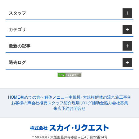
片付ける） 解体費用を安く抑えるためには、建物内
綺麗にするというよりも家を建てられる状態、粗整地
の不要なものを事前に片付けておくことも効果的で
で問題ない場合もあります。 建物の建て替えを行う
す。 解体する建物内に粗大ゴミや家電製品などが残
スタッフ
場合には解体工事業者と建設業者が別々になるケース
っている場合、撤去作業が必要となり、その分の費用
が一般的な為、事前に建設業者と解体工事業者と打ち
が見積書に計上されます。 これにより、解体工事費
合わせをしておくと良いでしょう。 【農業用の土地
用が高くなる可能性があります。 不要なものを事前
カテゴリ
にする場合】 建物の解体後の土地が広い場合には農
無理な押し売りはいたしませんので、
に処分しておくことで、費用の削減と工事のスムーズ
業用の土地として活用することもできることから農業
安心してご相談ください
な進行が可能になります。 （不用品を売却・リサイ
用として活用される方も少なくありません。 解体後
クル） まだ使用できるものがある場合は、フリマア
最新の記事
にはならす地中埋設物も撤去、処分を行いますが農業
プリやオークションサイトを活用して売却するのも一
用の土地として活用する場合には地中に何も埋まって
つの方法です。また、大阪には出張買取を行っている
いないことが大前提です。 また、住宅用の土地から
過去ログ
リサイクルショップも多く存在するため、こうしたサ
農業用の土地として活用することが難しい場合もある
ービスを利用するのもおすすめです。 大阪では、粗
為農作物を育てるために土質と住宅用の土地には大き
大ゴミの処分方法として自治体の回収サービスや民間
な違いがあり、場合によっては農業用の土地として利
業者の回収を利用できます。 ただし、自治体に依頼
用が難しい場合があります。 【土地を売却する場
すると回収までに時間がかかることがあるため、計画
合】 建物の解体後に土地を売却する場合は仕上がり
的に進めることが重要です。 （家電リサイクル法に
が綺麗に見える真砂土整地が最適な整地方法になりま
注意） テレビ、エアコン、冷蔵庫、洗濯機などの家
HOME
初めての方へ
解体メニュー
中規模･大規模
解体の流れ
施工事例
す。 建物の解体後に少しでも土地の売却をお考えの
電は、家電リサイクル法の対象となるため、処分方法
お客様の声
会社概要
スタッフ紹介
現場ブログ
補助金
協力会社募集
方は、整地方法にも費用をかけてみるのもひとつの手
が法律で定められています。 これらの家電を処分す
来店予約
お問合せ
段です。 【用途が決まってない場合】 建物の解体後
る場合は、適切な手続きを踏む必要がありま
の土地の用途が決まっていない場合には粗整地をして
す。 （荷物の整理が大変な場合） 「荷物の片付けや
いると問題はないでしょう。 用途が決まっていない
処分が大変…」と感じる方もいるかもしれませ
状態でその他の整地をしてしまうと後々に再整地しな
ん。 その場合、解体業者に撤去・処分を依頼するこ
ければいけなくなります。 そのためには破片やゴミ
とも可能です。 解体工事と同時に依頼すれば、一括
〒583-0017 大阪府藤井寺市藤ヶ丘4丁目22番14号
などを綺麗に取り除き、土地を平らにして最低限の状