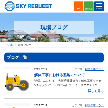
t
TEL
無料見積
MENU
o
g
g
現場ブログ
l
e
n
a
HOME
現場ブログ
v
i
ブログ一覧
g
a
t
2025.07.17
カテゴリ：
解体工事コラム
i
解体工事における整地について
o
皆様こんにちは！ 大阪府藤井寺市で解体工事をさせ
n
ていただいている株式会社スカイ・リクエストで
す！ 大阪市内、藤井寺市、羽曳野市、松原市などで
詳しく見る
解体工事をしたいとお考えの皆様に 今日は解体工事
における整地について少し簡単にご紹介させていただ
きます！ ■整地とは 解体工事における整地とは土
2025.07.17
カテゴリ：
解体工事コラム
地を整えることになります。 建物の解体工事後に建