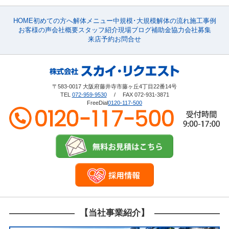
HOME
初めての方へ
解体メニュー
中規模･大規模
解体の流れ
施工事例
お客様の声
会社概要
スタッフ紹介
現場ブログ
補助金
協力会社募集
来店予約
お問合せ
〒583-0017 大阪府藤井寺市藤ヶ丘4丁目22番14号
TEL
072-959-9530
/ FAX 072-931-3871
FreeDial
0120-117-500
【当社事業紹介】