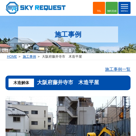
t
TEL
無料見積
MENU
o
g
g
施工事例
l
e
n
a
HOME
施工事例
大阪府藤井寺市 木造平屋
v
i
施工事例一覧
g
a
大阪府藤井寺市 木造平屋
木造解体
t
i
o
n