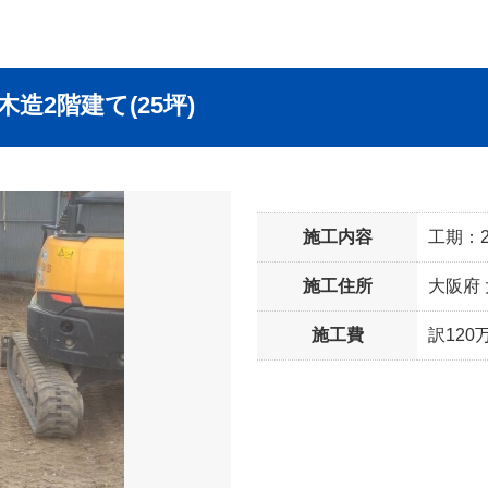
造2階建て(25坪)
施工内容
工期：2
施工住所
大阪府
施工費
訳120