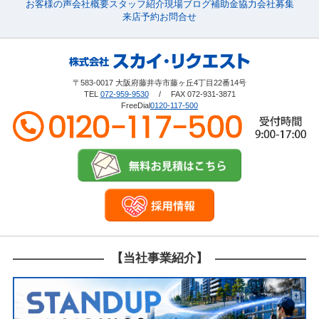
お客様の声
会社概要
スタッフ紹介
現場ブログ
補助金
協力会社募集
来店予約
お問合せ
〒583-0017 大阪府藤井寺市藤ヶ丘4丁目22番14号
TEL
072-959-9530
/ FAX 072-931-3871
FreeDial
0120-117-500
【当社事業紹介】