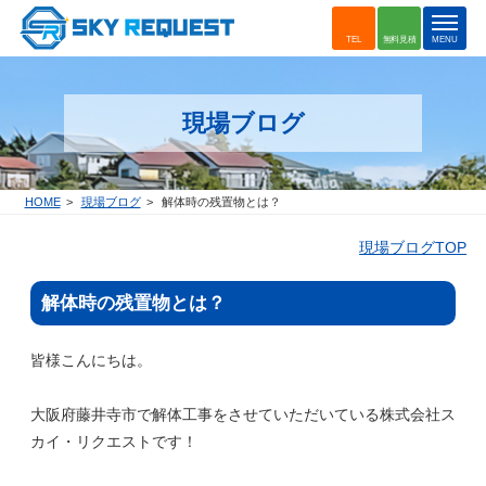
t
TEL
無料見積
MENU
o
g
g
現場ブログ
l
e
n
a
HOME
現場ブログ
解体時の残置物とは？
v
i
現場ブログTOP
g
a
解体時の残置物とは？
t
i
o
皆様こんにちは。
n
大阪府藤井寺市で解体工事をさせていただいている株式会社ス
カイ・リクエストです！