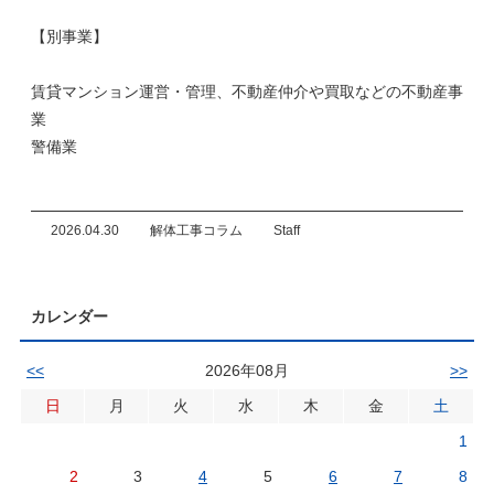
【別事業】
賃貸マンション運営・管理、不動産仲介や買取などの不動産事
業
警備業
2026.04.30
解体工事コラム
Staff
カレンダー
<<
2026年08月
>>
日
月
火
水
木
金
土
1
2
3
4
5
6
7
8